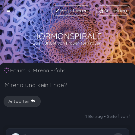
Registrieren
Anmelden
Forum
Mirena Erfahrungsberichte und Nebenwirkungen
Mirena und kein Ende?
Antworten
1 Beitrag • Seite
1
von
1