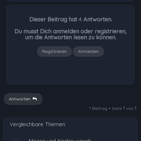
c
h
Dieser Beitrag hat
4
Antworten.
o
b
Du musst Dich anmelden oder registrieren,
e
um die Antworten lesen zu können.
n
Registrieren
Anmelden
Antworten
1 Beitrag • Seite
1
von
1
Vergleichbare Themen
Mirena und Kinderwunsch