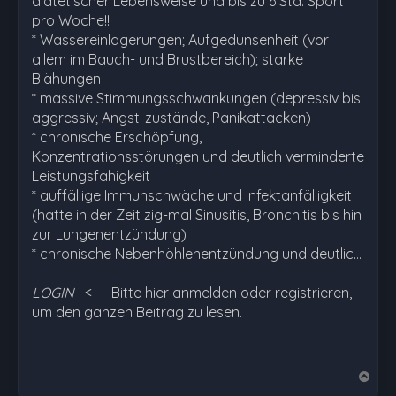
diätetischer Lebensweise und bis zu 6 Std. Sport
pro Woche!!
* Wassereinlagerungen; Aufgedunsenheit (vor
allem im Bauch- und Brustbereich); starke
Blähungen
* massive Stimmungsschwankungen (depressiv bis
aggressiv; Angst-zustände, Panikattacken)
* chronische Erschöpfung,
Konzentrationsstörungen und deutlich verminderte
Leistungsfähigkeit
* auffällige Immunschwäche und Infektanfälligkeit
(hatte in der Zeit zig-mal Sinusitis, Bronchitis bis hin
zur Lungenentzündung)
* chronische Nebenhöhlenentzündung und deutlic…
LOGIN
<--- Bitte hier anmelden oder registrieren,
um den ganzen Beitrag zu lesen.
N
a