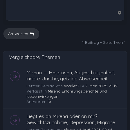
N
a
c
h
Antworten
o
1 Beitrag • Seite
1
von
1
b
e
Vergleichbare Themen
n
Mirena — Herzrasen, Abgeschlagenheit,
innere Unruhe, geistige Abwesenheit
Letzter Beitrag von
scarlet21
«
2. Mär 2025 21:19
Verfasst in
Mirena Erfahrungsberichte und
Nebenwirkungen
Antworten:
5
Liegt es an Mirena oder an mir?
Gewichtszunahme, Depression, Migräne
Letzter Beitrag von
clarar
«
6. Mai 2023 08:44