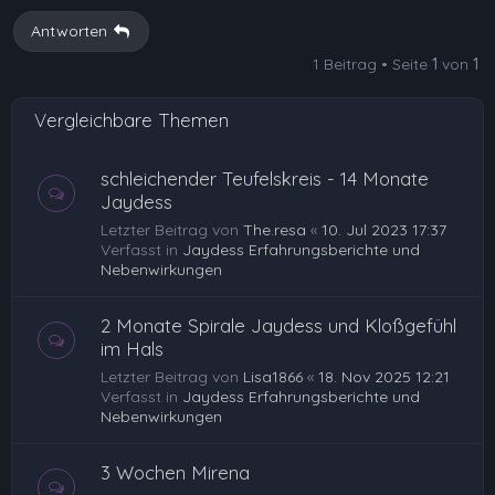
h
Antworten
o
1 Beitrag • Seite
1
von
1
b
e
Vergleichbare Themen
n
schleichender Teufelskreis - 14 Monate
Jaydess
Letzter Beitrag von
The.resa
«
10. Jul 2023 17:37
Verfasst in
Jaydess Erfahrungsberichte und
Nebenwirkungen
2 Monate Spirale Jaydess und Kloßgefühl
im Hals
Letzter Beitrag von
Lisa1866
«
18. Nov 2025 12:21
Verfasst in
Jaydess Erfahrungsberichte und
Nebenwirkungen
3 Wochen Mirena