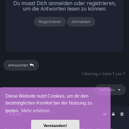
Du musst Dich anmelden oder registrieren,
e
um die Antworten lesen zu können.
n
Registrieren
Anmelden
Antworten
1 Beitrag • Seite
1
von
1
Gehe zu
Diese Website nutzt Cookies, um dir den
bestmöglichen Komfort bei der Nutzung zu
bieten.
Mehr erfahren
Forum
Verstanden!