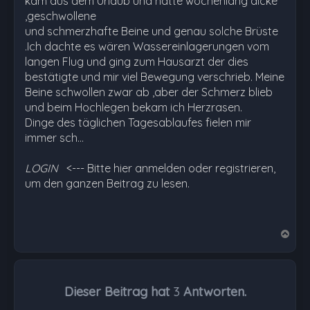
kam aus dem Urlaub und hatte wochenlang dicke
,geschwollene
und schmerzhafte Beine und genau solche Brüste
.Ich dachte es wären Wassereinlagerungen vom
langen Flug und ging zum Hausarzt der dies
bestätigte und mir viel Bewegung verschrieb. Meine
Beine schwollen zwar ab ,aber der Schmerz blieb
und beim Hochlegen bekam ich Herzrasen.
Dinge des täglichen Tagesablaufes fielen mir
immer sch…
LOGIN
<--- Bitte hier anmelden oder registrieren,
um den ganzen Beitrag zu lesen.
N
a
c
h
Dieser Beitrag hat
3
Antworten.
o
b