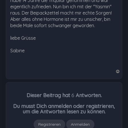
habe 14 Jahre die Triquilar genommen und war
eigentlich zufrieden. Nun bin ich mit der "Yasmin"
raus. Der Beipackzettel macht mir echte Sorgen!
Aber alles ohne Hormone ist mir zu unsicher, bin
beide Male sofort schwanger geworden.
liebe Grüsse
Sabine
N
a
c
h
Dieser Beitrag hat
6
Antworten.
o
b
Du musst Dich anmelden oder registrieren,
e
um die Antworten lesen zu können.
n
Registrieren
Anmelden