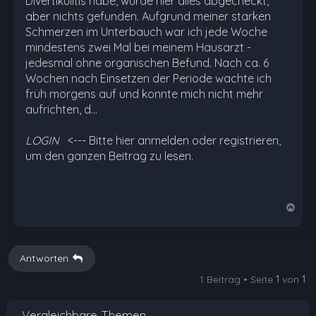
Divertikulitis habe, wurde hier alles abgecheckt,
aber nichts gefunden. Aufgrund meiner starken
Schmerzen im Unterbauch war ich jede Woche
mindestens zwei Mal bei meinem Hausarzt -
jedesmal ohne organischen Befund. Nach ca. 6
Wochen nach Einsetzen der Periode wachte ich
früh morgens auf und konnte mich nicht mehr
aufrichten, d…
LOGIN
<--- Bitte hier anmelden oder registrieren,
um den ganzen Beitrag zu lesen.
N
a
c
h
Antworten
o
1 Beitrag • Seite
1
von
1
b
e
Vergleichbare Themen
n