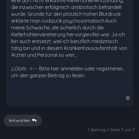
eine dort nicht erkannte Kieferhöhlenentzündung,
die inzwischen erfolgreich antibiotisch behandelt
wurde. Gründe für den plötzlich hohen Blutdruck
erklärte man ruckzuck psychosomatisch.Auch
meine Schwäche, die sicherlich durch die
Kieferhöhlenvereiterung hervorgerufen war. Ja ich
bin auch entsetzt, weil ich beruflich medizinisch
tätig bin und in diesem Krankenhausaufenthalt von
Ärzten und Personal so wen…
LOGIN
<--- Bitte hier anmelden oder registrieren,
um den ganzen Beitrag zu lesen.
N
a
c
h
Antworten
o
1 Beitrag • Seite
1
von
1
b
e