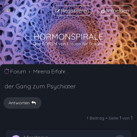
Registrieren
Anmelden
Forum
Mirena Erfahrungsberichte und Nebenwirkungen
der Gang zum Psychiater
Antworten
1 Beitrag • Seite
1
von
1