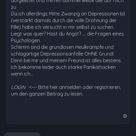
aufgelistet und treffen dummerweise alle auf mich
zu.
Da ich allerdings Mitte Zwanzig an Depressionen lid
(verstärkt damals durch die volle Dröhnung der
Pille) habe ich versucht in mir selbst zu suchen.
Liegt was quer? Hast du Angst? .... die Fragen eines
Psychologen.
Schlimm sind die grundlosen Heulkrämpfe und
schlagartige Depressionsanfälle OHNE Grund!
Denn bei mir und meinem Freund ist alles bestens.
Ich bekomme leider auch starke Panikattacken
wenn ich…
LOGIN
<--- Bitte hier anmelden oder registrieren,
um den ganzen Beitrag zu lesen.
N
a
c
h