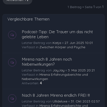
o
1 Beitrag • Seite
1
von
1
b
e
Vergleichbare Themen
n
Podcast-Tipp: Die Trauer um das nicht
gelebte Leben
Letzter Beitrag von
Katja
«
27. Jun 2025 10:01
Verfasst in
Zwischen Körper und Psyche
Mirena nach 8 Jahren noch
Nebenwirkungen?
Letzter Beitrag von
JayJay
«
3. Mai 2025 20:21
Verfasst in
Mirena Erfahrungsberichte und
Nebenwirkungen
Antworten:
4
Nach 8 Jahren Mirena endlich FREI !!!
Letzter Beitrag von
Ullideluxe
«
31. Okt 2023 02:57
Verfasst in
Mirena Erfahrungsberichte und