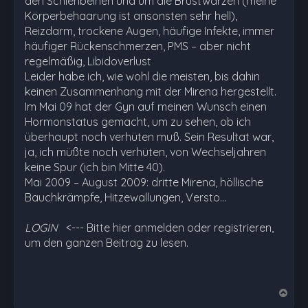
den Schienbeinen und um die Brustwarzen (meine
Körperbehaarung ist ansonsten sehr hell),
Reizdarm, trockene Augen, häufige Infekte, immer
häufiger Rückenschmerzen, PMS – aber nicht
regelmäßig, Libidoverlust
Leider habe ich, wie wohl die meisten, bis dahin
keinen Zusammenhang mit der Mirena hergestellt.
Im Mai 09 hat der Gyn auf meinen Wunsch einen
Hormonstatus gemacht, um zu sehen, ob ich
überhaupt noch verhüten muß. Sein Resultat war,
ja, ich müßte noch verhüten, von Wechseljahren
keine Spur (ich bin Mitte 40).
Mai 2009 – August 2009: dritte Mirena, höllische
Bauchkrämpfe, Hitzewallungen, Versto…
LOGIN
<--- Bitte hier anmelden oder registrieren,
um den ganzen Beitrag zu lesen.
N
a