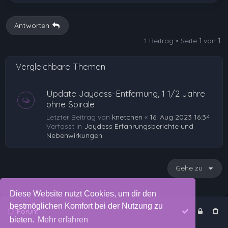
c
h
Antworten
o
1 Beitrag • Seite
1
von
1
b
e
Vergleichbare Themen
n
Update Jaydess-Entfernung, 1 1/2 Jahre
ohne Spirale
Letzter Beitrag von
knetchen
«
16. Aug 2023 16:34
Verfasst in
Jaydess Erfahrungsberichte und
Nebenwirkungen
Gehe zu
Diese Website nutzt Cookies, um dir den
bestmöglichen Komfort bei der Nutzung zu
Forum
bieten.
Mehr erfahren