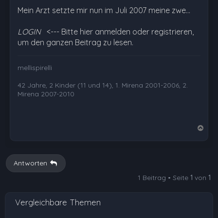
Mein Arzt setzte mir nun im Juli 2007 meine zwe…
LOGIN
<--- Bitte hier anmelden oder registrieren,
um den ganzen Beitrag zu lesen.
mellispirelli
42 Jahre, 2 Kinder (11 und 14), 1. Mirena 2001-2006, 2.
Mirena 2007-2010
N
a
c
h
Antworten
o
1 Beitrag • Seite
1
von
1
b
e
Vergleichbare Themen
n