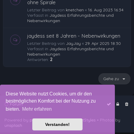
ohne Spirale
Letzter Beitrag von
knetchen
«
16. Aug 2023 16:34
Verfasst in
Jaydess Erfahrungsberichte und
Nebenwirkungen
jaydess seit 8 Jahren - Nebenwirkungen
Letzter Beitrag von
JayJay
«
29. Apr 2025 18:30
Verfasst in
Jaydess Erfahrungsberichte und
Nebenwirkungen
Antworten:
2
Gehe zu
Diese Website nutzt Cookies, um dir den
bestmöglichen Komfort bei der Nutzung zu
Forum
bieten.
Mehr erfahren
Powered by
phpBB
™
• Design by
PlanetStyles
• Photos by
Verstanden!
unsplash