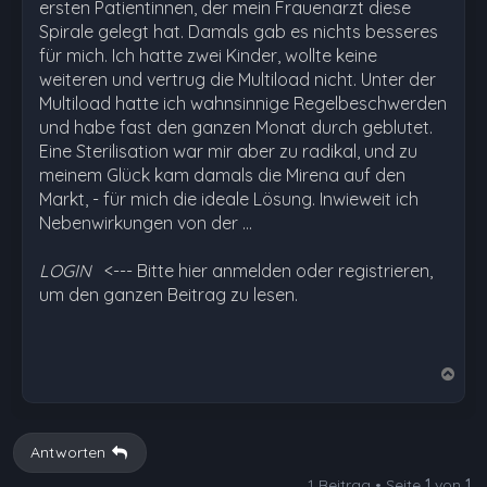
ersten Patientinnen, der mein Frauenarzt diese
Spirale gelegt hat. Damals gab es nichts besseres
für mich. Ich hatte zwei Kinder, wollte keine
weiteren und vertrug die Multiload nicht. Unter der
Multiload hatte ich wahnsinnige Regelbeschwerden
und habe fast den ganzen Monat durch geblutet.
Eine Sterilisation war mir aber zu radikal, und zu
meinem Glück kam damals die Mirena auf den
Markt, - für mich die ideale Lösung. Inwieweit ich
Nebenwirkungen von der …
LOGIN
<--- Bitte hier anmelden oder registrieren,
um den ganzen Beitrag zu lesen.
N
a
c
h
Antworten
o
1 Beitrag • Seite
1
von
1