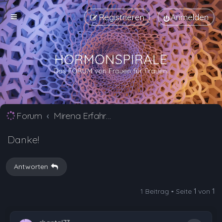
Registrieren
Anmelden
Forum
Mirena Erfahrungsberichte und Nebenwirkungen
Danke!
Antworten
1 Beitrag • Seite
1
von
1