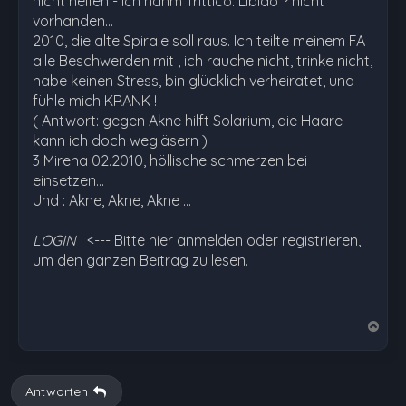
nicht helfen - ich nahm Trittico. Libido ? nicht
vorhanden...
2010, die alte Spirale soll raus. Ich teilte meinem FA
alle Beschwerden mit , ich rauche nicht, trinke nicht,
habe keinen Stress, bin glücklich verheiratet, und
fühle mich KRANK !
( Antwort: gegen Akne hilft Solarium, die Haare
kann ich doch wegläsern )
3 Mirena 02.2010, höllische schmerzen bei
einsetzen...
Und : Akne, Akne, Akne …
LOGIN
<--- Bitte hier anmelden oder registrieren,
um den ganzen Beitrag zu lesen.
N
a
c
h
Antworten
o