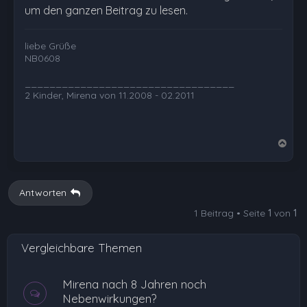
um den ganzen Beitrag zu lesen.
liebe Grüße
NB0608
__________________________________
2 Kinder, Mirena von 11.2008 - 02.2011
N
a
c
h
Antworten
o
1 Beitrag • Seite
1
von
1
b
e
Vergleichbare Themen
n
Mirena nach 8 Jahren noch
Nebenwirkungen?