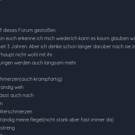
auf dieses Forum gestoßen.
von euch erkenne ich mich wieder.Ich kann es kaum glauben was
seit 3 Jahren. Aber ich denke schon länger darüber nach sie z
haupt nicht wohl mit ihr.
ungen werden auch langsam mehr.
chmerzen(auch krampfartig)
ständig weh
 lässt auch nach
n
lterschmerzen
ständig meine Regel(nicht stark aber fast immer da)
 streng