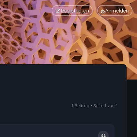
Registrieren
Anmelden
1 Beitrag • Seite
1
von
1
Zitat