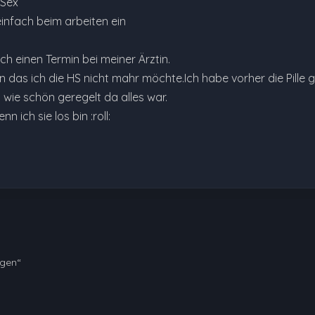
 Sex
infach beim arbeiten ein
ich einen Termin bei meiner Ärztin.
en das ich die HS nicht mahr möchte.Ich habe vorher die Pill
 wie schön geregelt da alles war.
n ich sie los bin :roll:
ngen“