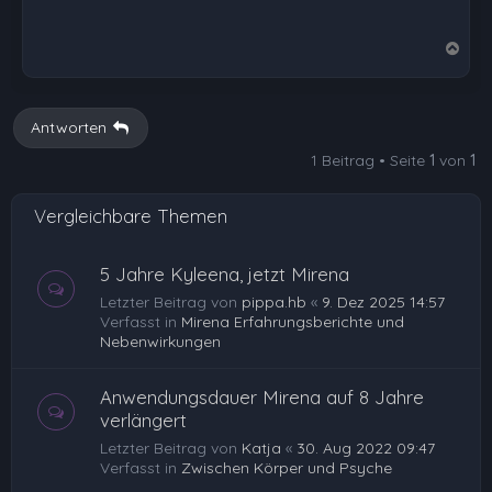
N
a
c
h
Antworten
o
1 Beitrag • Seite
1
von
1
b
e
Vergleichbare Themen
n
5 Jahre Kyleena, jetzt Mirena
Letzter Beitrag von
pippa.hb
«
9. Dez 2025 14:57
Verfasst in
Mirena Erfahrungsberichte und
Nebenwirkungen
Anwendungsdauer Mirena auf 8 Jahre
verlängert
Letzter Beitrag von
Katja
«
30. Aug 2022 09:47
Verfasst in
Zwischen Körper und Psyche