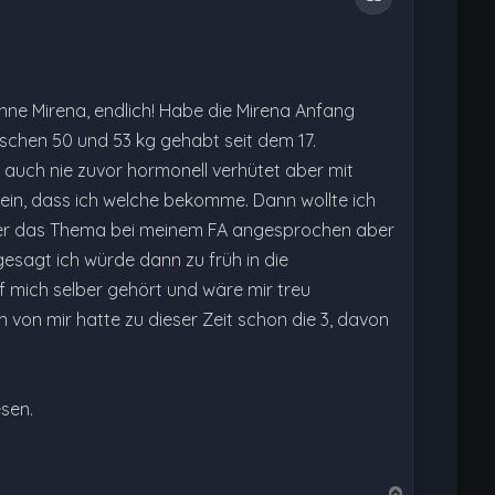
ohne Mirena, endlich! Habe die Mirena Anfang
schen 50 und 53 kg gehabt seit dem 17.
 auch nie zuvor hormonell verhütet aber mit
 sein, dass ich welche bekomme. Dann wollte ich
ieder das Thema bei meinem FA angesprochen aber
esagt ich würde dann zu früh in die
 mich selber gehört und wäre mir treu
n von mir hatte zu dieser Zeit schon die 3, davon
esen.
N