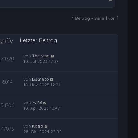
a
c
1 Beitrag • Seite
1
von
1
h
o
b
Letzter Beitrag
e
griffe
n
von
The.resa
24720
10. Jul 2023 17:37
von
Lisa1866
6014
18. Nov 2025 12:21
von
Yvi86
34706
10. Apr 2023 13:47
von
Katja
47073
28. Okt 2024 22:02