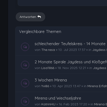
Antworten
Vergleichbare Themen
schleichender Teufelskreis - 14 Monate
von
The.resa
»
10. Jul 2023 17:37
» in
Jaydess 
2 Monate Spirale Jaydess und Kloßgefü
von
Lisa1866
»
18. Nov 2025 12:21
» in
Jaydess 
3 Wochen Mirena
von
Yvi86
»
10. Apr 2023 13:47
» in
Mirena Erfa
Mirena und Wechseljahre
von
KatrinHU
»
16. Feb 2023 17:20
» in
Mirena 