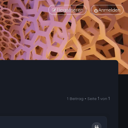
Registrieren
Anmelden
1 Beitrag • Seite
1
von
1
Zitat