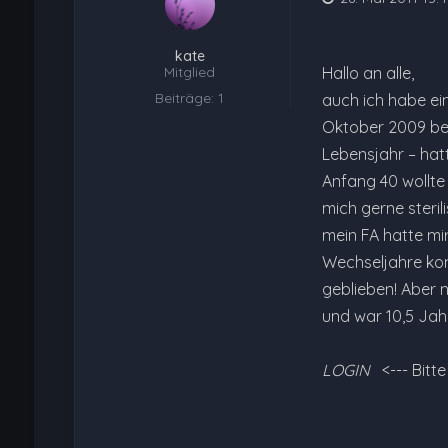
kate
Mitglied
Hallo an alle,
Beiträge: 1
auch ich habe ein
Oktober 2009 bek
Lebensjahr – hat
Anfang 40 wollte 
mich gerne steri
mein FA hatte mi
Wechseljahre kom
geblieben! Aber n
und war 10,5 Jah
LOGIN
<--- Bitt