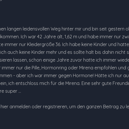
en langen leidensvollen Weg hinter mir und bin seit gestern 
ommen. Ich war 42 Jahre alt, 1,62 m und habe immer nur zwi
te immer nur Kleidergröße 36. Ich habe keine Kinder und hatte
ich auch keine Kinder mehr und es sollte halt bis dahin nicht
lisieren lassen, schon einige Jahre zuvor hatte ich immer w
r immer nur die Pille, Hormonring oder Mirena empfohlen und g
men - aber ich war immer gegen Hormone! Hätte ich nur auf
ein, ich entschloss mich für die Mirena. Eine sehr gute Freundi
re super …
e hier anmelden oder registrieren, um den ganzen Beitrag zu l