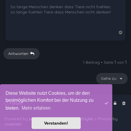
So lange Menschen denken dass Tiere nicht fuehlen,
so lange fuehlen Tiere dass Menschen nicht denken!
N
a
c
h
Antworten
o
1 Beitrag • Seite
1
von
1
b
e
n
Gehe zu
Diese Website nutzt Cookies, um dir den
bestmöglichen Komfort bei der Nutzung zu
Forum
bieten.
Mehr erfahren
Powered by
phpBB
™
• Design by
PlanetStyles
• Photos by
Verstanden!
unsplash