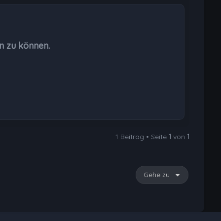
c
h
o
b
n zu können.
e
n
1 Beitrag • Seite
1
von
1
Gehe zu