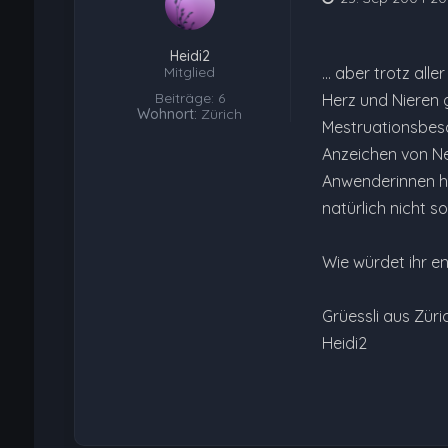
Heidi2
Mitglied
... aber trotz al
Beiträge: 6
Herz und Nieren g
Wohnort:
Zürich
Mestruationsbesch
Anzeichen von Neb
Anwenderinnen hab
natürlich nicht s
Wie würdet ihr e
Grüessli aus Züri
Heidi2