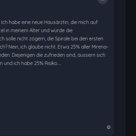
n. Ich habe eine neue Hausärztin, die mich auf
tel in meinem Alter und würde die
 solle nicht zögern, die Spirale bei den ersten
h? Nein, ich glaube nicht. Etwa 25% aller Mirena-
en. Diejenigen die zufrieden sind, äussern sich
 und ich habe 25% Risiko....
N
a