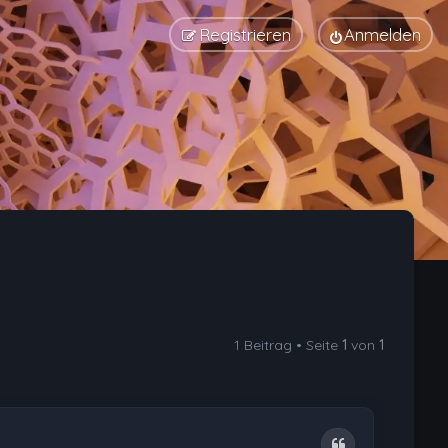
Registrieren
Anmelden
1 Beitrag • Seite
1
von
1
Zitat