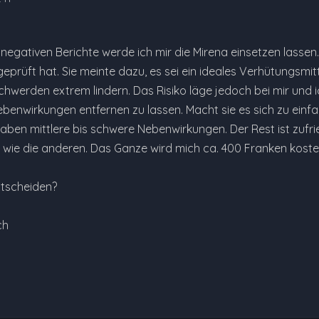
ler negativen Berichte werde ich mir die Mirena einsetzen lasse
eprüft hat. Sie meinte dazu, es sei ein ideales Verhütungsmit
werden extrem lindern. Das Risiko läge jedoch bei mir und ich
enwirkungen entfernen zu lassen. Macht sie es sich zu einfac
en mittlere bis schwere Nebenwirkungen. Der Rest ist zufried
o wie die anderen. Das Ganze wird mich ca. 400 Franken kosten
ntscheiden?
ch