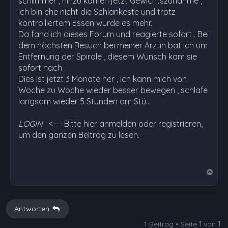
schlimmer , hinzu kamen jetzt Gewichtszunahme ,
ich bin ehe nicht die Schlankeste und trotz
kontrolliertem Essen wurde es mehr.
Da fand ich dieses Forum und reagierte sofort . Bei
dem nächsten Besuch bei meiner Ärztin bat ich um
Entfernung der Spirale , diesem Wunsch kam sie
sofort nach .
Dies ist jetzt 3 Monate her , ich kann mich von
Woche zu Woche wieder besser bewegen , schlafe
langsam wieder 5 Stunden am Stü…
LOGIN
<--- Bitte hier anmelden oder registrieren,
um den ganzen Beitrag zu lesen.
N
a
c
h
Antworten
o
1 Beitrag • Seite
1
von
1
b