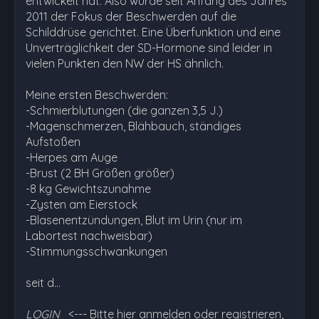
entwickelt hat. Also wurde seit Anfang des Jahres
2011 der Fokus der Beschwerden auf die
Schilddrüse gerichtet. Eine Überfunktion und eine
Unverträglichkeit der SD-Hormone sind leider in
vielen Punkten den NW der HS ähnlich.
Meine ersten Beschwerden:
-Schmierblutungen (die ganzen 3,5 J.)
-Magenschmerzen, Blähbauch, ständiges
Aufstoßen
-Herpes am Auge
-Brust (2 BH Größen größer)
-8 kg Gewichtszunahme
-Zysten am Eierstock
-Blasenentzündungen, Blut im Urin (nur im
Labortest nachweisbar)
-Stimmungsschwankungen
seit d…
LOGIN
<--- Bitte hier anmelden oder registrieren,