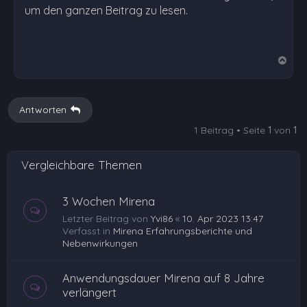
um den ganzen Beitrag zu lesen.
N
a
c
h
Antworten
o
1 Beitrag • Seite
1
von
1
b
e
Vergleichbare Themen
n
3 Wochen Mirena
Letzter Beitrag von
Yvi86
«
10. Apr 2023 13:47
Verfasst in
Mirena Erfahrungsberichte und
Nebenwirkungen
Anwendungsdauer Mirena auf 8 Jahre
verlängert