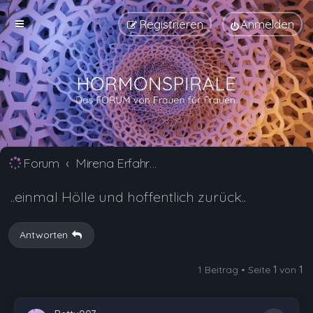
Registrieren
Anmelden
Forum
Mirena Erfahrungsberichte und Nebenwirkungen
..einmal Hölle und hoffentlich zurück..
Antworten
1 Beitrag • Seite
1
von
1