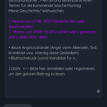
verständnisvolle „ FÄin an und vereinbarte einen
Termin für die kommende Woche Montag.
Meine Geschichte/ Wehwechen:
1. Mirena von 07.98 -07.03 keinerlei NW oder
Beschwerden
2. Mirena von 09.08 -16.01.12 schön wär´s gewesen,
war´s aber nicht, denn
• Akute Angstzustände (Angst vorm Alleinsein, Tod,
Krankheit usw. ständig diese Gedanken)
• Bluthochdruck (sonst Kandidat für n…
LOGIN
<--- Bitte hier anmelden oder registrieren,
um den ganzen Beitrag zu lesen.
N
a
c
h