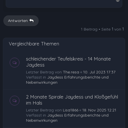
a
c
h
Antworten
o
1 Beitrag • Seite
1
von
1
b
e
Vergleichbare Themen
n
schleichender Teufelskreis - 14 Monate
Jaydess
Letzter Beitrag von
The.resa
«
10. Jul 2023 17:37
Verfasst in
Jaydess Erfahrungsberichte und
Nebenwirkungen
2 Monate Spirale Jaydess und Kloßgefühl
im Hals
Letzter Beitrag von
Lisa1866
«
18. Nov 2025 12:21
Verfasst in
Jaydess Erfahrungsberichte und
Nebenwirkungen