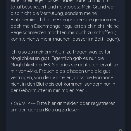
eine HS einlegen lassen habe, halte ich mich für
total bescheuert und naiv :oops:. Mein Grund war
also nicht die Verhütung, sondern meine
Blutanemie. Ich hatte Eisenpräperrate genommen,
doch mein Eisenmangel regulierte sich nicht. Meine
Regelschmerzen machten mir auch zu schaffen (
konnte nichts mehr machen, ausser im Bett liegen).
Ich also zu meinem FA um zu fragen was es für
Möglichkeiten gibt. Eigentlich gab es nur die
Möglichkeit der HS. Sie pries sie richtig an, erzählte
mir von 4Mio. Frauen die sie haben und alle gut
vertragen, von den Vorteilen, dass die Hormone
nicht in den Blutkreislauf kommen, sondern nur in
der Gebärmutter in minimalen Men…
LOGIN
<--- Bitte hier anmelden oder registrieren,
um den ganzen Beitrag zu lesen.
N