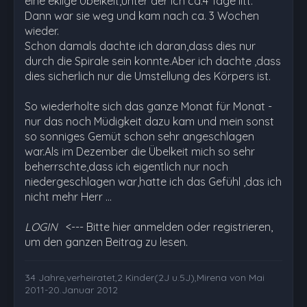
eine eklige Übelkeit,unter der ich ca.4 Tage litt.
Dann war sie weg und kam nach ca. 3 Wochen
wieder.
Schon damals dachte ich daran,dass dies nur
durch die Spirale sein konnte.Aber ich dachte ,dass
dies sicherlich nur die Umstellung des Körpers ist.
So wiederholte sich das ganze Monat für Monat -
nur das noch Müdigkeit dazu kam und mein sonst
so sonniges Gemüt schon sehr angeschlagen
war.Als im Dezember die Übelkeit mich so sehr
beherrschte,dass ich eigentlich nur noch
niedergeschlagen war,hatte ich das Gefühl ,das ich
nicht mehr Herr …
LOGIN
<--- Bitte hier anmelden oder registrieren,
um den ganzen Beitrag zu lesen.
34 Jahre,verheiratet,2 Kinder(2J u.5J),Mirena von Mai
2011-20.Januar 2012