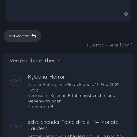
N
a
c
h
Antworten
o
1 Beitrag • Seite
1
von
1
b
e
Vergleichbare Themen
n
Kyleena-Horror
Letzter Beitrag von
BeateMaria
«
11. Feb 2025
15:52
Verfasst in
Kyleena Erfahrungsberichte und
Nebenwirkungen
Antworten:
4
schleichender Teufelskreis - 14 Monate
Jaydess
Letzter Beitrag von
The.resa
«
10. Jul 2023 17:37