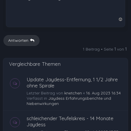
N
a
c
h
Antworten
o
1 Beitrag • Seite
1
von
1
b
e
Vergleichbare Themen
n
Update Jaydess-Entfernung, 1 1/2 Jahre
ohne Spirale
Letzter Beitrag von
knetchen
«
16. Aug 2023 16:34
Verfasst in
Jaydess Erfahrungsberichte und
Nebenwirkungen
schleichender Teufelskreis - 14 Monate
Jaydess