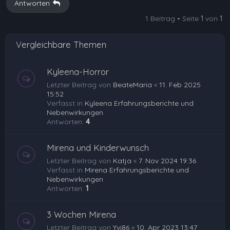
Antworten
o
1 Beitrag • Seite
1
von
1
b
e
Vergleichbare Themen
n
Kyleena-Horror
Letzter Beitrag von
BeateMaria
«
11. Feb 2025
15:52
Verfasst in
Kyleena Erfahrungsberichte und
Nebenwirkungen
Antworten:
4
Mirena und Kinderwunsch
Letzter Beitrag von
Katja
«
7. Nov 2024 19:36
Verfasst in
Mirena Erfahrungsberichte und
Nebenwirkungen
Antworten:
1
3 Wochen Mirena
Letzter Beitrag von
Yvi86
«
10. Apr 2023 13:47