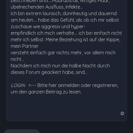
beschrieben sind.....Haarausfall, fettiges Haar,
übelriechenden Ausfluss, Infekte...
Ich bin extrem launisch, dünnheutig und dauernd
am heulen.... habe das Gefühl, als ob ich mir selbst
zuschaue wie aggresiv und hyper-
empfindlich ich mich verhalte.... ich bin einfach nicht
mehr ich selbst. Meine Beziehung ist auf der Kippe,
mein Partner
versteht einfach gar nichts mehr, vor allem mich
nicht...
Nachdem ich mich nun die halbe Nacht durch
dieses Forum geackert habe, sind…
LOGIN
<--- Bitte hier anmelden oder registrieren,
um den ganzen Beitrag zu lesen.
N
a
c
h