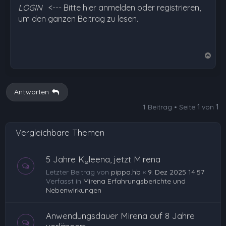
LOGIN
<--- Bitte hier anmelden oder registrieren,
um den ganzen Beitrag zu lesen.
N
a
c
h
Antworten
o
1 Beitrag • Seite
1
von
1
b
e
Vergleichbare Themen
n
5 Jahre Kyleena, jetzt Mirena
Letzter Beitrag von
pippa.hb
«
9. Dez 2025 14:57
Verfasst in
Mirena Erfahrungsberichte und
Nebenwirkungen
Anwendungsdauer Mirena auf 8 Jahre