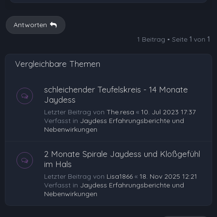
a
c
h
Antworten
o
1 Beitrag • Seite
1
von
1
b
e
Vergleichbare Themen
n
schleichender Teufelskreis - 14 Monate
Jaydess
Letzter Beitrag von
The.resa
«
10. Jul 2023 17:37
Verfasst in
Jaydess Erfahrungsberichte und
Nebenwirkungen
2 Monate Spirale Jaydess und Kloßgefühl
im Hals
Letzter Beitrag von
Lisa1866
«
18. Nov 2025 12:21
Verfasst in
Jaydess Erfahrungsberichte und
Nebenwirkungen