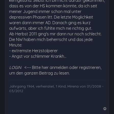
kerngesund. Selbst ich bin nicht darauf gekommen,
dass es von der HS kommen könnte, da ich seit
meiner Jugend immer schon mal unter
depressiven Phasen litt. Die letzte Möglichkeit
waren dann immer AD. Danach ging es kurz
aufwärts, aber ich fühlte mich nie richtig gut.
Ab Herbst 2011 ging's mir dann nur noch schlecht.
Die NW haben mich beherrscht und das jede
Minute:
- extremste Herzstolperer
- Angst vor schlimmer Krankh…
LOGIN
<--- Bitte hier anmelden oder registrieren,
um den ganzen Beitrag zu lesen.
Jahrgang 1964, verheiratet, 1 Kind, Mirena von 01/2008 -
03/2012
N