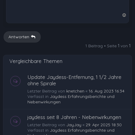
N
a
c
h
Antworten
o
1 Beitrag • Seite
1
von
1
b
e
Vergleichbare Themen
n
Update Jaydess-Entfernung, 1 1/2 Jahre
ohne Spirale
Letzter Beitrag von
knetchen
«
16. Aug 2023 16:34
Verfasst in
Jaydess Erfahrungsberichte und
Nebenwirkungen
jaydess seit 8 Jahren - Nebenwirkungen
Letzter Beitrag von
JayJay
«
29. Apr 2025 18:30
Verfasst in
Jaydess Erfahrungsberichte und