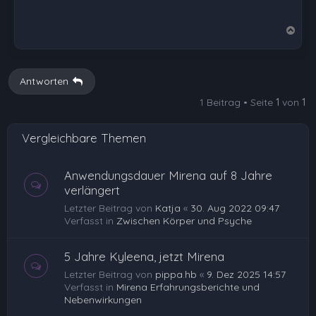
N
a
c
h
Antworten
o
1 Beitrag • Seite
1
von
1
b
e
Vergleichbare Themen
n
Anwendungsdauer Mirena auf 8 Jahre
verlängert
Letzter Beitrag von
Katja
«
30. Aug 2022 09:47
Verfasst in
Zwischen Körper und Psyche
5 Jahre Kyleena, jetzt Mirena
Letzter Beitrag von
pippa.hb
«
9. Dez 2025 14:57
Verfasst in
Mirena Erfahrungsberichte und
Nebenwirkungen