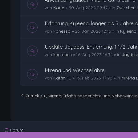
von
Katja
»
30. Aug 2022 09:47
» in
Zwischen 
Erfahrung Kyleena: länger als 5 Jahre dr
von
Fanessa
»
26. Jan 2026 12:15
» in
Kyleena 
Update Jaydess-Entfernung, 1 1/2 Jahr
von
knetchen
»
16. Aug 2023 16:34
» in
Jaydess
Mirena und Wechseljahre
von
KatrinHU
»
16. Feb 2023 17:20
» in
Mirena 
Zurück zu „Mirena Erfahrungsberichte und Nebenwirku
Forum