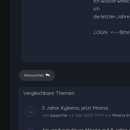
Ich wüsste wirkli
ich
die letzten Jahr
LOGIN
<--- Bitt
Antworten
Vergleichbare Themen
5 Jahre Kyleena, jetzt Mirena
von
pippa.hb
»
9. Dez 2025 14:57
» in
Mirena E
Anwendungsdauer Mirena auf 8 Jahre v