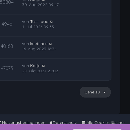
50804
30. Aug 2022 09:47
von
Tesssaaa
4946
4. Jul 2026 09:35
von
knetchen
40168
16. Aug 2023 16:34
von
Katja
47073
28. Okt 2024 22:02
Gehe zu
Nutzungsbedingungen
Datenschutz
Alle Cookies löschen