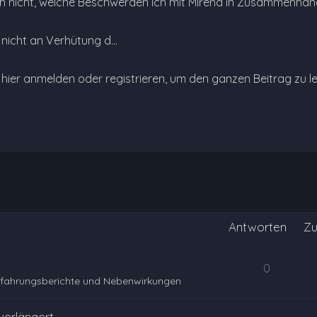
ch nicht, welche Beschwerden ich mit Mirena in Zusammenhang b
e nicht an Verhütung d…
e hier anmelden oder registrieren, um den ganzen Beitrag zu l
Antworten
Zu
0
rfahrungsberichte und Nebenwirkungen
erlängert