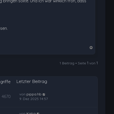
ringen sollte. Und ich war wirklich froh, dass
esen.
N
a
c
1 Beitrag • Seite
1
von
1
h
o
b
Letzter Beitrag
e
griffe
n
von
pippa.hb
4670
9. Dez 2025 14:57
von
Katja