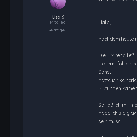
Lisa16
Mitglied
Hallo,
Beiträge: 1
nachdem heute me
Die 1. Mirena lie
u.a. empfohlen ha
Sonst
hatte ich keiner
Blutungen kamen 
So ließ ich mir m
habe ich sie glei
sein muss.