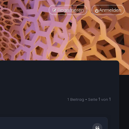
Registrieren
Anmelden
1 Beitrag • Seite
1
von
1
Zitat