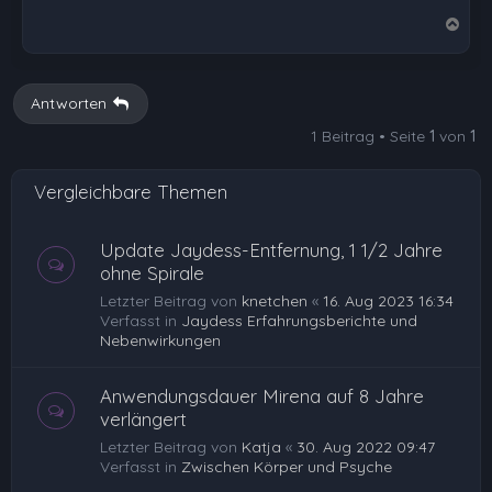
N
a
c
h
Antworten
o
1 Beitrag • Seite
1
von
1
b
e
Vergleichbare Themen
n
Update Jaydess-Entfernung, 1 1/2 Jahre
ohne Spirale
Letzter Beitrag von
knetchen
«
16. Aug 2023 16:34
Verfasst in
Jaydess Erfahrungsberichte und
Nebenwirkungen
Anwendungsdauer Mirena auf 8 Jahre
verlängert
Letzter Beitrag von
Katja
«
30. Aug 2022 09:47
Verfasst in
Zwischen Körper und Psyche