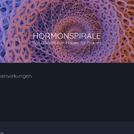
benwirkungen
39