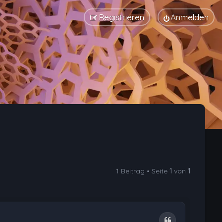
Registrieren
Anmelden
1 Beitrag • Seite
1
von
1
Zitat