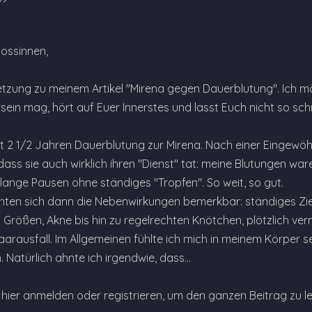
ossinnen,
setzung zu meinem Artikel "Mirena gegen Dauerblutung". Ich mö
ein mag, hört auf Euer Innerstes und lasst Euch nicht so schn
t 2 1/2 Jahren Dauerblutung zur Mirena. Nach einer Eingewö
ass sie auch wirklich ihren "Dienst" tat: meine Blutungen wa
lange Pausen ohne ständiges "Tropfen". So weit, so gut.
ten sich dann die Nebenwirkungen bemerkbar: ständiges Zie
!) Größen, Akne bis hin zu regelrechten Knötchen, plötzlich
Haarausfall. Im Allgemeinen fühlte ich mich in meinem Körper 
 Natürlich ahnte ich irgendwie, dass…
e hier anmelden oder registrieren, um den ganzen Beitrag zu l