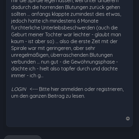
mir die Spirale legen lassen, weil unter anderem
dadurch die horrenden Blutungen zurück gehen
sollten ... anfangs klappte zumindest dies etwas,
jedoch hatte ich mindestens 6 Monate
fürchterliche Unterleibsbeschwerden (auch die
Geburt meiner Tochter war leichter - glaubt man
kaum - ist aber so) ... also die erste Zeit mit der
Spirale war mit geringeren, aber sehr
unregelmäßigen, überraschenden Blutungen
verbunden ... nun gut - die Gewöhnungsphase -
dachte ich - hielt also tapfer durch und dachte
immer - ich g…
LOGIN
<--- Bitte hier anmelden oder registrieren,
um den ganzen Beitrag zu lesen.
N
a
c
h