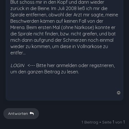
Blut schoss mir in den Kopf und dann wieder
zurück in die Beine. Im Juli 2008 ließ ich mir die
Spirale entfernen, obwohl der Arzt mir sagte, meine
Beschwerden kämen auf keinen Fall von der
Mirena. Beim ersten Mal (ohne Narkose) konnte er
die Spirale nicht finden, bzw. nicht greifen, und bat
mich dann aufgrund der Schmerzen noch einmal
wieder zu kommen, um diese in Vollnarkose zu
entfer…
LOGIN
<--- Bitte hier anmelden oder registrieren,
um den ganzen Beitrag zu lesen.
N
a
c
h
Antworten
o
1 Beitrag • Seite
1
von
1
b