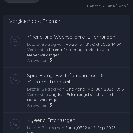
o
1 Beitrag • Seite
1
von
1
b
e
Vergleichbare Themen
n
Mirena und Wechseljahre: Erfahrungen?
Letzter Beitrag von
Herzellie
«
31. Okt 2025 14:04
Verfasst in
Mirena Erfahrungsberichte und
Nebenwirkungen
Antworten:
3
Spirale Jaydess Erfahrung nach 8
Monaten Tragezeit
Letzter Beitrag von
GinaMaria1
«
3. Jun 2023 19:19
Verfasst in
Jaydess Erfahrungsberichte und
Nebenwirkungen
Antworten:
3
Kyleena Erfahrungen
Letzter Beitrag von
Sunny03.12
«
12. Sep 2025