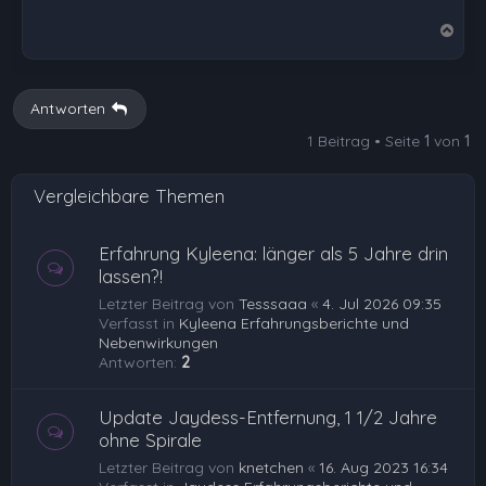
N
a
c
h
Antworten
o
1 Beitrag • Seite
1
von
1
b
e
Vergleichbare Themen
n
Erfahrung Kyleena: länger als 5 Jahre drin
lassen?!
Letzter Beitrag von
Tesssaaa
«
4. Jul 2026 09:35
Verfasst in
Kyleena Erfahrungsberichte und
Nebenwirkungen
Antworten:
2
Update Jaydess-Entfernung, 1 1/2 Jahre
ohne Spirale
Letzter Beitrag von
knetchen
«
16. Aug 2023 16:34