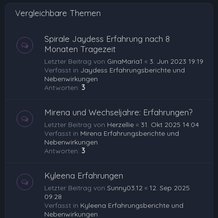
e
Vergleichbare Themen
n
Spirale Jaydess Erfahrung nach 8
Monaten Tragezeit
Letzter Beitrag von
GinaMaria1
«
3. Jun 2023 19:19
Verfasst in
Jaydess Erfahrungsberichte und
Nebenwirkungen
Antworten:
3
Mirena und Wechseljahre: Erfahrungen?
Letzter Beitrag von
Herzellie
«
31. Okt 2025 14:04
Verfasst in
Mirena Erfahrungsberichte und
Nebenwirkungen
Antworten:
3
Kyleena Erfahrungen
Letzter Beitrag von
Sunny03.12
«
12. Sep 2025
09:28
Verfasst in
Kyleena Erfahrungsberichte und
Nebenwirkungen