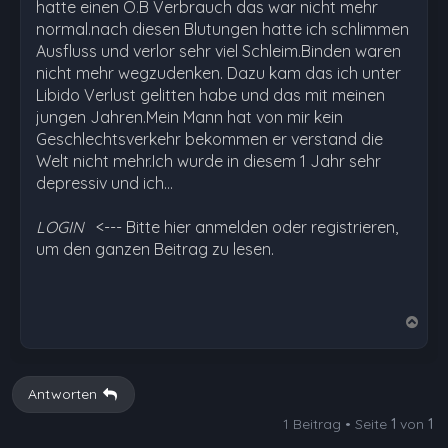
hatte einen O.B Verbrauch das war nicht mehr
normal.nach diesen Blutungen hatte ich schlimmen
Ausfluss und verlor sehr viel Schleim.Binden waren
nicht mehr wegzudenken. Dazu kam das ich unter
Libido Verlust gelitten habe und das mit meinen
jungen Jahren.Mein Mann hat von mir kein
Geschlechtsverkehr bekommen er verstand die
Welt nicht mehr.Ich wurde in diesem 1 Jahr sehr
depressiv und ich…
LOGIN
<--- Bitte hier anmelden oder registrieren,
um den ganzen Beitrag zu lesen.
N
a
c
h
Antworten
o
1 Beitrag • Seite
1
von
1
b