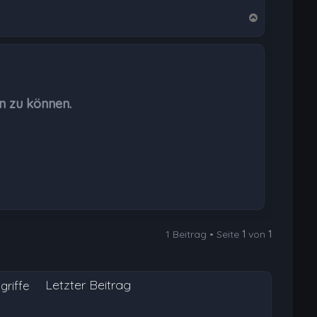
N
a
c
h
o
b
n zu können.
e
n
1 Beitrag • Seite
1
von
1
Letzter Beitrag
griffe