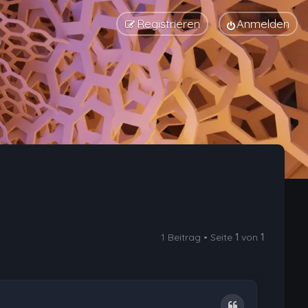
Registrieren
Anmelden
1 Beitrag • Seite
1
von
1
Zitat