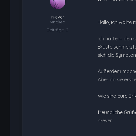
n-ever
Mitglied
Hallo, ich wollt
Beiträge: 2
Ich hatte in den
Brüste schmerzten
sich die Sympto
Außerdem mache 
Aber da sie erst e
Wie sind eure Er
freundliche Grüß
n-ever