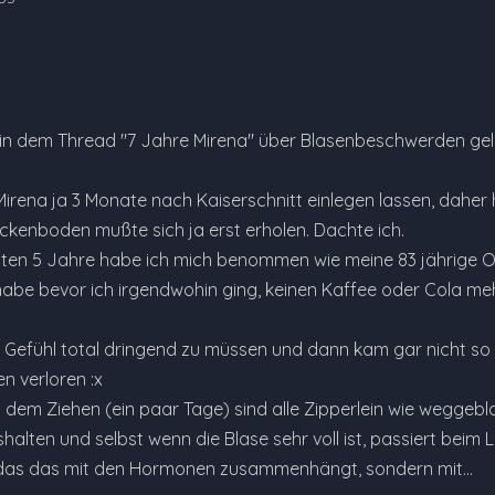
in dem Thread "7 Jahre Mirena" über Blasenbeschwerden gele
Mirena ja 3 Monate nach Kaiserschnitt einlegen lassen, daher 
eckenboden mußte sich ja erst erholen. Dachte ich.
ten 5 Jahre habe ich mich benommen wie meine 83 jährige O
 habe bevor ich irgendwohin ging, keinen Kaffee oder Cola me
s Gefühl total dringend zu müssen und dann kam gar nicht s
n verloren :x
 dem Ziehen (ein paar Tage) sind alle Zipperlein wie weggeblas
halten und selbst wenn die Blase sehr voll ist, passiert beim 
t das das mit den Hormonen zusammenhängt, sondern mit…