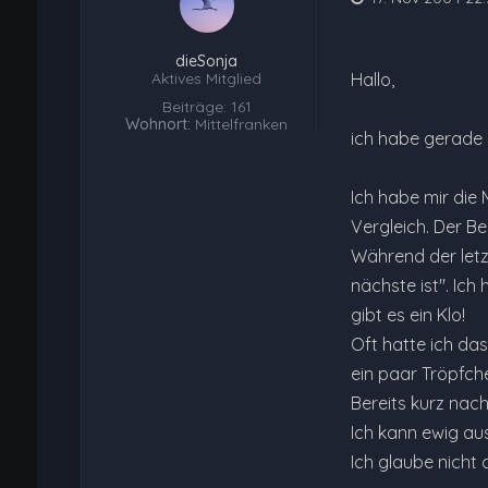
dieSonja
Aktives Mitglied
Hallo,
Beiträge: 161
Wohnort:
Mittelfranken
ich habe gerade 
Ich habe mir die 
Vergleich. Der B
Während der letz
nächste ist". Ich
gibt es ein Klo!
Oft hatte ich da
ein paar Tröpfche
Bereits kurz nach
Ich kann ewig aus
Ich glaube nich