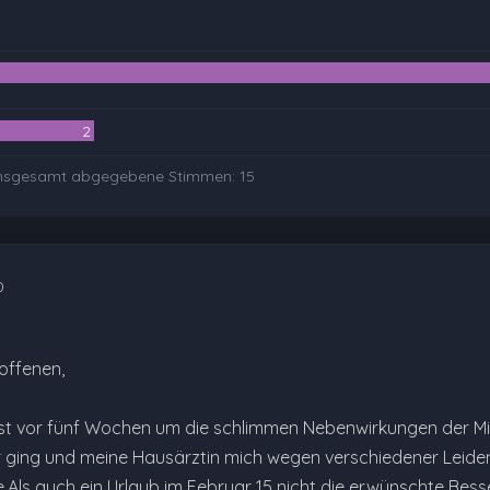
2
nsgesamt abgegebene Stimmen:
15
0
roffenen,
st vor fünf Wochen um die schlimmen Nebenwirkungen der Mi
 ging und meine Hausärztin mich wegen verschiedener Leiden
.Als auch ein Urlaub im Februar 15 nicht die erwünschte Bess