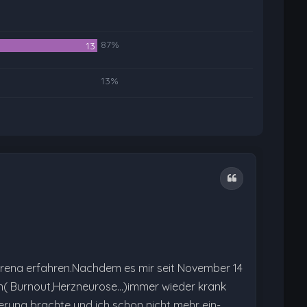
87%
13
13%
Zitat
rena erfahren.Nachdem es mir seit November 14
( Burnout,Herzneurose...)immer wieder krank
erung brachte und ich schon nicht mehr ein-