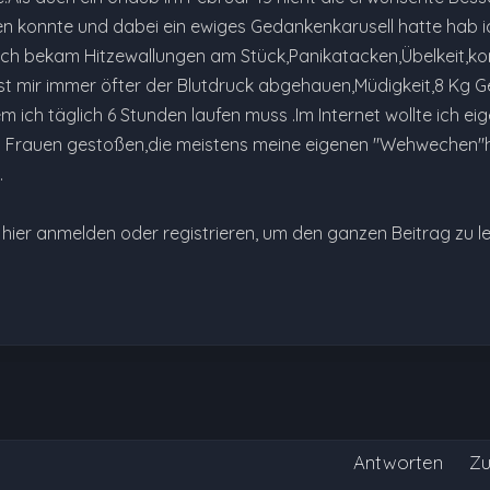
n konnte und dabei ein ewiges Gedankenkarusell hatte hab i
d?Ich bekam Hitzewallungen am Stück,Panikatacken,Übelkeit,kon
st mir immer öfter der Blutdruck abgehauen,Müdigkeit,8 Kg
 ich täglich 6 Stunden laufen muss .Im Internet wollte ich eig
len Frauen gestoßen,die meistens meine eigenen "Wehwechen"h
…
e hier anmelden oder registrieren, um den ganzen Beitrag zu l
Antworten
Zu