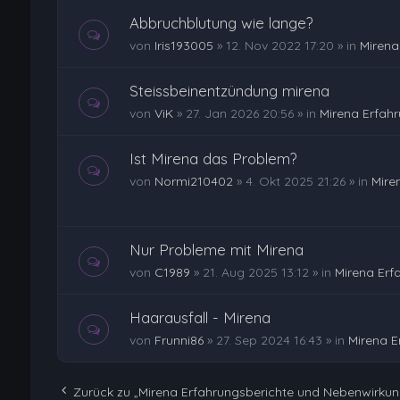
Abbruchblutung wie lange?
von
Iris193005
»
12. Nov 2022 17:20
» in
Mirena
Steissbeinentzündung mirena
von
ViK
»
27. Jan 2026 20:56
» in
Mirena Erfah
Ist Mirena das Problem?
von
Normi210402
»
4. Okt 2025 21:26
» in
Mire
Nur Probleme mit Mirena
von
C1989
»
21. Aug 2025 13:12
» in
Mirena Erf
Haarausfall - Mirena
von
Frunni86
»
27. Sep 2024 16:43
» in
Mirena E
Zurück zu „Mirena Erfahrungsberichte und Nebenwirku