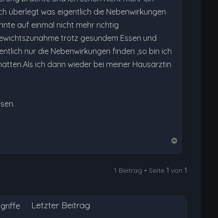
ch überlegt was eigentlich die Nebenwirkungen
nte auf einmal nicht mehr richtig
 Gewichtszunahme trotz gesundem Essen und
entlich nur die Nebenwirkungen finden ,so bin ich
atten.Als ich dann wieder bei meiner Hausärztin
esen.
N
a
c
1 Beitrag • Seite
1
von
1
h
o
b
Letzter Beitrag
e
griffe
n