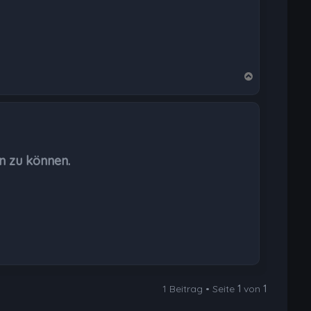
N
a
c
h
o
b
n zu können.
e
n
1 Beitrag • Seite
1
von
1