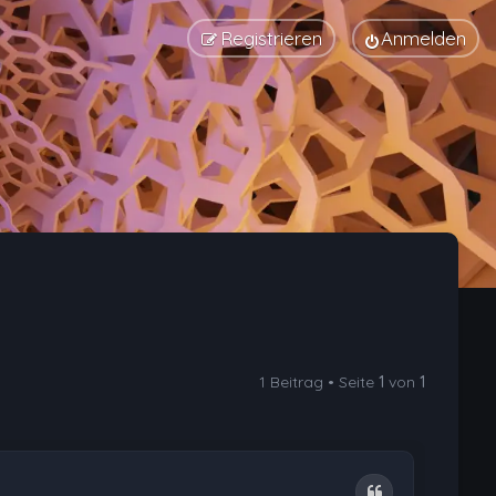
Registrieren
Anmelden
1 Beitrag • Seite
1
von
1
Zitat