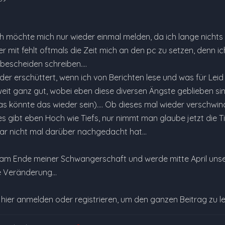
 ich möchte mich nur wieder einmal melden, da ich lange nicht
r mit fehlt oftmals die Zeit mich an den pc zu setzen, denn 
bescheiden schreiben....
der erschüttert, wenn ich von Berichten lese und was für Leid 
eit ganz gut, wobei eben diese diversen Ängste geblieben sin
as könnte das wieder sein).... Ob dieses mal wieder verschwi
es gibt eben Hoch wie Tiefs, nur nimmt man glaube jetzt die T
 gar nicht mal darüber nachgedacht hat...
am Ende meiner Schwangerschaft und werde mitte April unser dr
ie Veränderung…
e hier anmelden oder registrieren, um den ganzen Beitrag zu l