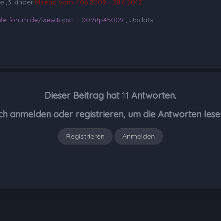
e ,3 kinder
Mirena vom ?.06.2009 - 28.6.2012
le-forum.de/viewtopic ... 009#p45009
, Updats
Dieser Beitrag hat
11
Antworten.
ch anmelden oder registrieren, um die Antworten lese
Registrieren
Anmelden