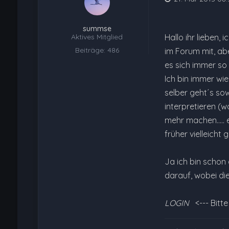
summse
Aktives Mitglied
Hallo ihr lieben,
Beiträge: 486
im Forum mit, abe
es sich immer so 
Ich bin immer wie
selber geht´s sow
interpretieren (w
mehr machen..... 
früher vielleicht
Ja ich bin schon 
darauf, wobei d
LOGIN
<--- Bitt