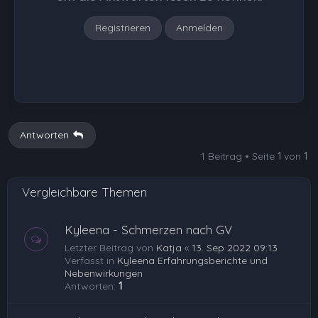
n
Registrieren
Anmelden
Antworten
1 Beitrag • Seite
1
von
1
Vergleichbare Themen
Kyleena - Schmerzen nach GV
Letzter Beitrag von
Katja
«
13. Sep 2022 09:13
Verfasst in
Kyleena Erfahrungsberichte und
Nebenwirkungen
Antworten:
1