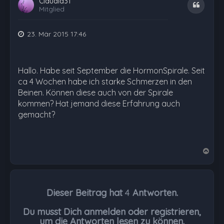
Claudia31
Zitat
Mitglied
23. Mär 2015 17:46
Hallo. Habe seit September die HormonSpirale. Seit
ca 4 Wochen habe ich starke Schmerzen in den
Beinen. Können diese auch von der Spirale
kommen? Hat jemand diese Erfahrung auch
gemacht?
N
a
c
h
Dieser Beitrag hat
4
Antworten.
o
b
Du musst Dich anmelden oder registrieren,
e
um die Antworten lesen zu können.