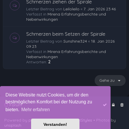
Schmerzen ziehen der Spirale
Letzter Beitrag von
Leiloleilo
«
7. Jan 2026 23:46
Verfasst in
Mirena Erfahrungsberichte und
Nebenwirkungen
Schmerzen beim Setzen der Spirale
Letzter Beitrag von
Sunshine324
«
18. Jan 2026
09:23
Verfasst in
Mirena Erfahrungsberichte und
Nebenwirkungen
Antworten:
2
Gehe zu
Diese Website nutzt Cookies, um dir den
bestmöglichen Komfort bei der Nutzung zu
Forum
bieten.
Mehr erfahren
Powered by
phpBB
™
• Design by
PlanetStyles
• Photos by
Verstanden!
unsplash