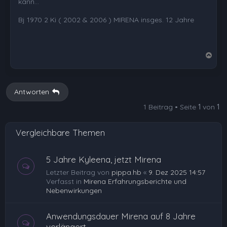
kann...
Bj 1970 2 Ki ( 2002 & 2006 ) MIRENA insges. 12 Jahre
N
a
c
h
Antworten
o
1 Beitrag • Seite
1
von
1
b
e
Vergleichbare Themen
n
5 Jahre Kyleena, jetzt Mirena
Letzter Beitrag von
pippa.hb
«
9. Dez 2025 14:57
Verfasst in
Mirena Erfahrungsberichte und
Nebenwirkungen
Anwendungsdauer Mirena auf 8 Jahre
verlängert