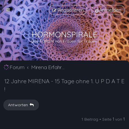
Registrieren
Anmelden
Forum
Mirena Erfahrungsberichte und Nebenwirkungen
12 Jahre MIRENA - 15 Tage ohne 1. U P D A T E
!
Antworten
1 Beitrag • Seite
1
von
1