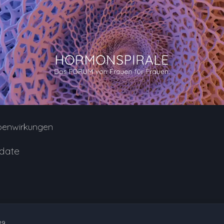
benwirkungen
date
29