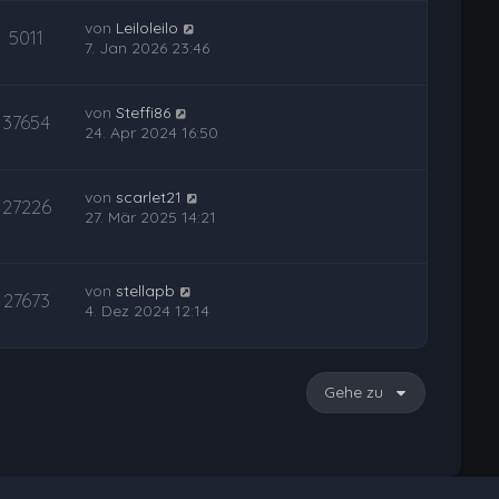
von
Leiloleilo
5011
7. Jan 2026 23:46
von
Steffi86
37654
24. Apr 2024 16:50
von
scarlet21
27226
27. Mär 2025 14:21
von
stellapb
27673
4. Dez 2024 12:14
Gehe zu