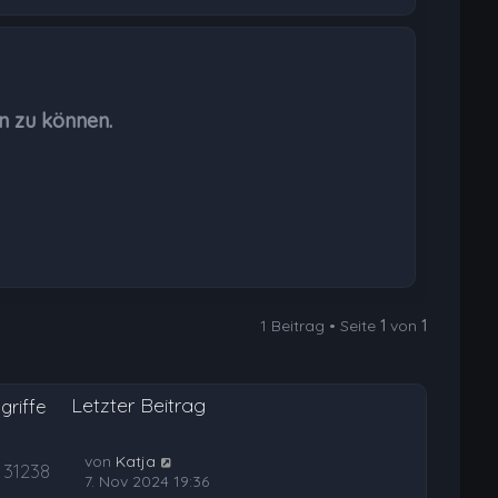
a
c
h
o
b
n zu können.
e
n
1 Beitrag • Seite
1
von
1
Letzter Beitrag
griffe
von
Katja
31238
7. Nov 2024 19:36