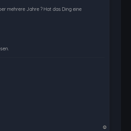
ber mehrere Jahre ? Hat das Ding eine
esen.
N