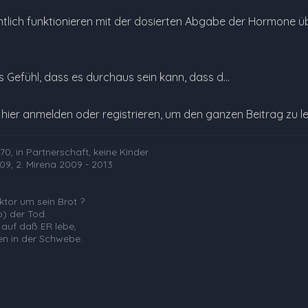
entlich funktionieren mit der dosierten Abgabe der Hormone ü
s Gefühl, dass es durchaus sein kann, dass d…
e hier anmelden oder registrieren, um den ganzen Beitrag zu l
0, in Partnerschaft, keine Kinder
09, 2. Mirena 2009 - 2013
tor um sein Brot ?
b) der Tod.
 auf daß ER lebe,
en in der Schwebe.