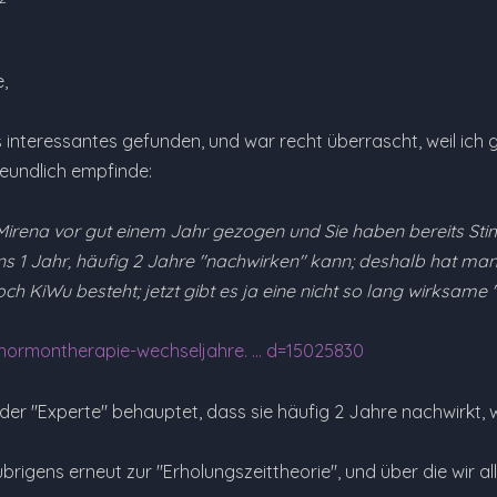
,
s interessantes gefunden, und war recht überrascht, weil ich
eundlich empfinde:
rena vor gut einem Jahr gezogen und Sie haben bereits Stimul
s 1 Jahr, häufig 2 Jahre "nachwirken" kann; deshalb hat man 
ch KiWu besteht; jetzt gibt es ja eine nicht so lang wirksame "
hormontherapie-wechseljahre. ... d=15025830
r "Experte" behauptet, dass sie häufig 2 Jahre nachwirkt, we
brigens erneut zur "Erholungszeittheorie", und über die wir al