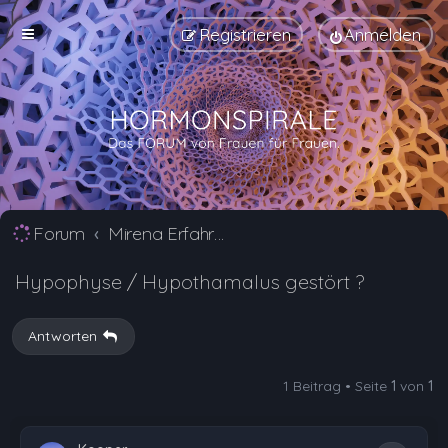
Registrieren
Anmelden
Forum
Mirena Erfahrungsberichte und Nebenwirkungen
Hypophyse / Hypothamalus gestört ?
Antworten
1 Beitrag • Seite
1
von
1