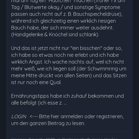
mal am Tag ein "Häufchen" machen (früher 1 x am
Tag / Blutwerte okay / und sonstige Symptome
passen auch nicht auf z. B. Bauchspeicheldrüse),
während ich gleichzeitig einen wirklich riesigen
Bauch habe, der sich immer weiter ausdehnt.
(Handgelenke & Knöchel sind schlank)
Und das ist jetzt nicht nur "ein bisschen" oder so,
ich habe so etwas noch nie erlebt und ich habe
wirklich Angst. Ich wache nachts auf, weil ich nicht
mehr weiß, wie ich liegen soll (der Schwimmring um
meine Mitte drückt von allen Seiten) und das Sitzen
ist nur noch eine Qual.
Ernährungstipps habe ich zuhauf bekommen und
alle befolgt (ich esse z. …
LOGIN
<--- Bitte hier anmelden oder registrieren,
um den ganzen Beitrag zu lesen.