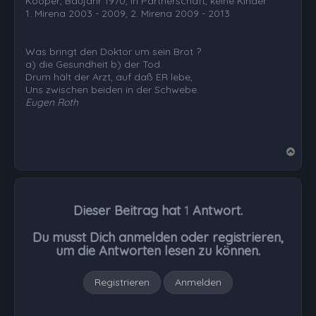
Kooper, Baujahr 1970, in Partnerschaft, keine Kinder
1. Mirena 2003 - 2009, 2. Mirena 2009 - 2013
Was bringt den Doktor um sein Brot ?
a) die Gesundheit b) der Tod.
Drum hält der Arzt, auf daß ER lebe,
Uns zwischen beiden in der Schwebe.
Eugen Roth
N
a
c
h
Dieser Beitrag hat
1
Antwort.
o
b
Du musst Dich anmelden oder registrieren,
e
um die Antworten lesen zu können.
n
Registrieren
Anmelden