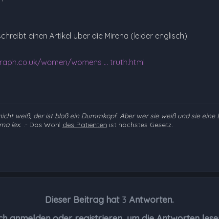
hreibt einen Artikel über die Mirena (leider englisch):
raph.co.uk/women/womens ... truth.html
icht weiß, der ist bloß ein Dummkopf. Aber wer sie weiß und sie eine L
ma lex.
.
- Das Wohl
des Patienten
ist höchstes Gesetz.
Dieser Beitrag hat
3
Antworten.
ch anmelden oder registrieren, um die Antworten lese