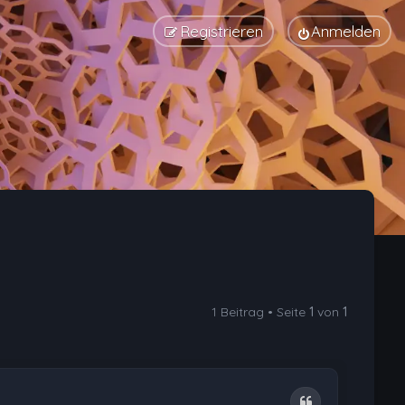
Registrieren
Anmelden
1 Beitrag • Seite
1
von
1
Zitat