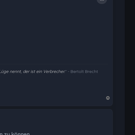
üge nennt, der ist ein Verbrecher.
" - Bertolt Brecht
N
a
c
h
o
b
n zu können.