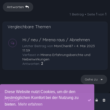
h
Antworten
o
1 Beitrag • Seite
1
von
1
b
e
Vergleichbare Themen
n
Hi / neu / Mirena raus / Abnehmen
Letzter Beitrag von
MonCheri87
«
4. Mai 2023
11:59
Verfasst in
Mirena Erfahrungsberichte und
Nebenwirkungen
Antworten:
2
Gehe zu
Diese Website nutzt Cookies, um dir den
bestmöglichen Komfort bei der Nutzung zu
Forum
bieten.
Mehr erfahren